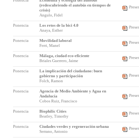
Ponencia
Economía y ecología del autobús
(redescubriendo el autobús en tiempos de
Prese
crisis)
Angulo, Fidel
Ponencia
Los retos de la bici 4.0
Prese
Anaya, Esther
Ponencia
Movilidad laboral
Prese
Ferri, Manel
Ponencia
Málaga, ciudad eco-eficiente
Prese
Briales Guerrero, Jaime
Ponencia
La implicación del ciudadano: buen
Prese
gobierno y participación
Folch, Ramon
Ponencia
Agencia de Medio Ambiente y Agua en
Prese
Andalucía
Cobos Ruiz, Francisco
Ponencia
Biophilic Cities
Prese
Beatley, Timothy
Ponencia
Ciudades verdes y regeneración urbana
Prese
Serrano, Antonio