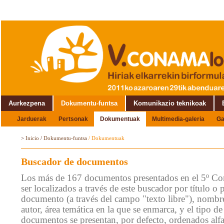
Aurkezpena
Dokumentu-funtsa
Komunikazio teknikoak
Jarduerak
Pertsonak
Dokumentuak
Multimedia-galeria
Ga
Topaketaren inguruan
>
Inicio
/
Dokumentu-funtsa
/
Dokumentuak
Buscador de documentos
Los más de 167 documentos presentados en el 5º C
ser localizados a través de este buscador por título o 
documento (a través del campo "texto libre"), nombre
autor, área temática en la que se enmarca, y el tipo 
documentos se presentan, por defecto, ordenados alf