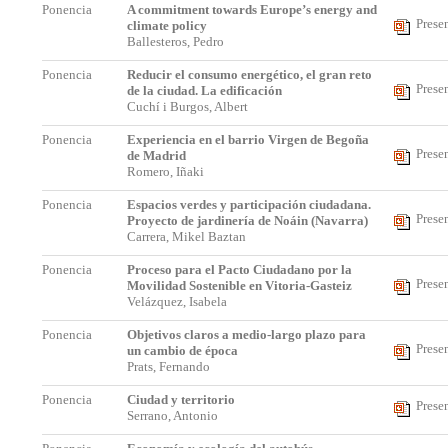
Ponencia
A commitment towards Europe’s energy and
Prese
climate policy
Ballesteros, Pedro
Ponencia
Reducir el consumo energético, el gran reto
Prese
de la ciudad. La edificación
Cuchí i Burgos, Albert
Ponencia
Experiencia en el barrio Virgen de Begoña
Prese
de Madrid
Romero, Iñaki
Ponencia
Espacios verdes y participación ciudadana.
Prese
Proyecto de jardinería de Noáin (Navarra)
Carrera, Mikel Baztan
Ponencia
Proceso para el Pacto Ciudadano por la
Prese
Movilidad Sostenible en Vitoria-Gasteiz
Velázquez, Isabela
Ponencia
Objetivos claros a medio-largo plazo para
Prese
un cambio de época
Prats, Fernando
Ponencia
Ciudad y territorio
Prese
Serrano, Antonio