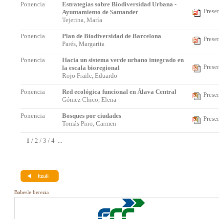
Ponencia
Estrategias sobre Biodiversidad Urbana -
Prese
Ayuntamiento de Santander
Tejerina, María
Ponencia
Plan de Biodiversidad de Barcelona
Prese
Parés, Margarita
Ponencia
Hacia un sistema verde urbano integrado en
Prese
la escala bioregional
Rojo Fraile, Eduardo
Ponencia
Red ecológica funcional en Álava Central
Prese
Gómez Chico, Elena
Ponencia
Bosques por ciudades
Prese
Tomás Pino, Carmen
1
/
2
/
3
/
4
...
Babesle berezia