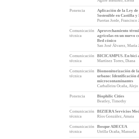
Agirre Basurko, Elena
Ponencia
Aplicación de la Ley de
Sostenible en Castilla y
Puertas Jorde, Francisco
Comunicación
Aprovechamiento térmic
técnica
agrícolas en un nuevo 
Bed cónico
San José Álvarez, María
Comunicación
BICICAMPUS. En bici a
técnica
Martínez Torres, Diana
Comunicación
Biomonitorización de la
técnica
urbano: Identificación 
microcontaminantes
Carballeira Ocaña, Alej
Ponencia
Biophilic Cities
Beatley, Timothy
Comunicación
BIZIERA Servicios Med
técnica
Ríos González, Amaia
Comunicación
Bosque ADECUA
técnica
Utrilla Ocaña, Manuela