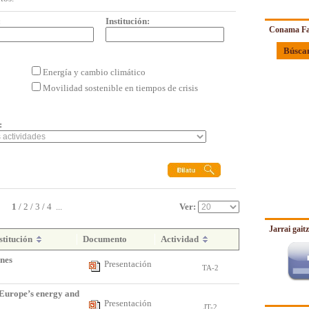
:
Institución:
Conama Fa
Búsca
Energía y cambio climático
Movilidad sostenible en tiempos de crisis
:
1
/
2
/
3
/
4
...
Ver:
Jarrai gait
stitución
Documento
Actividad
nes
Presentación
TA-2
Europe’s energy and
Presentación
JT-2