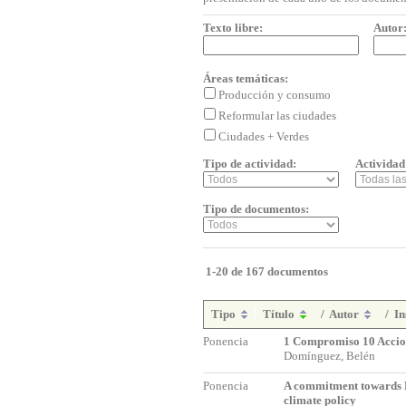
Texto libre:
Autor
Áreas temáticas:
Producción y consumo
Reformular las ciudades
Ciudades + Verdes
Tipo de actividad:
Actividad
Tipo de documentos:
1-20 de 167 documentos
Tipo
Título
/
Autor
/
In
Ponencia
1 Compromiso 10 Accio
Domínguez, Belén
Ponencia
A commitment towards 
climate policy