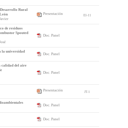
 Desarrollo Rural
Presentación
 León
EI-11
 Javier
o de residuos
combustor Spouted
Doc. Panel
 José
 la universidad
Doc. Panel
 calidad del aire
de
Doc. Panel
o
Presentación
JT-1
ioambientales
Doc. Panel
Doc. Panel