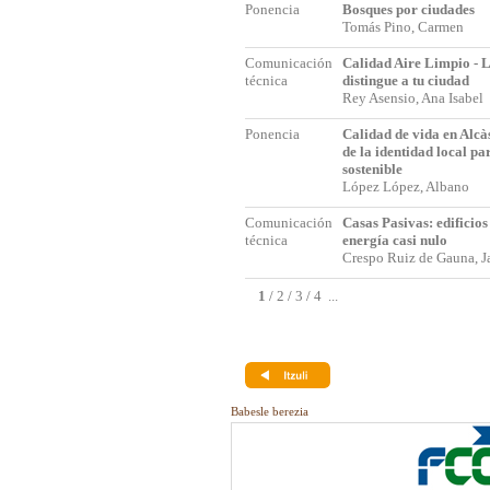
Ponencia
Bosques por ciudades
Tomás Pino, Carmen
Comunicación
Calidad Aire Limpio - 
técnica
distingue a tu ciudad
Rey Asensio, Ana Isabel
Ponencia
Calidad de vida en Alcà
de la identidad local pa
sostenible
López López, Albano
Comunicación
Casas Pasivas: edificio
técnica
energía casi nulo
Crespo Ruiz de Gauna, 
1
/
2
/
3
/
4
...
Babesle berezia