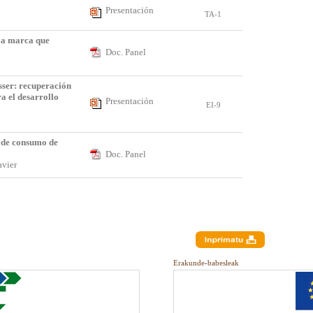
Presentación
TA-1
La marca que
Doc. Panel
sser: recuperación
ra el desarrollo
Presentación
EI-9
s de consumo de
Doc. Panel
Javier
Erakunde-babesleak