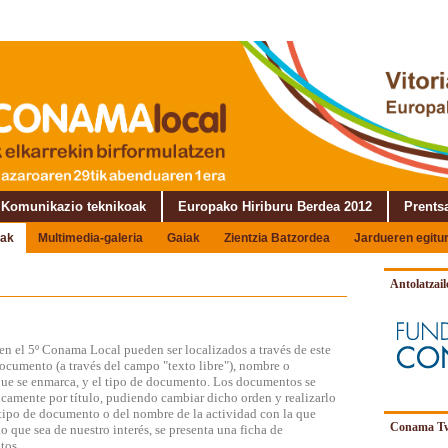
Komunikazio teknikoak
Europako Hiriburu Berdea 2012
Prents
ak
Multimedia-galeria
Gaiak
Zientzia Batzordea
Jardueren egitu
Antolatzail
n el 5º Conama Local pueden ser localizados a través de este
documento (a través del campo "texto libre"), nombre o
a que se enmarca, y el tipo de documento. Los documentos se
icamente por título, pudiendo cambiar dicho orden y realizarlo
l tipo de documento o del nombre de la actividad con la que
Conama Tw
o que sea de nuestro interés, se presenta una ficha de
tos.