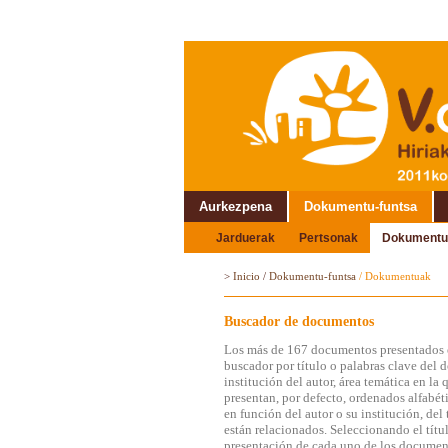
Aurkezpena
Dokumentu-funtsa
Jarduerak
Pertsonak
Dokumentu
Topaketaren inguruan
>
Inicio
/
Dokumentu-funtsa
/
Dokumentuak
Buscador de documentos
Los más de 167 documentos presentados e
buscador por título o palabras clave del 
institución del autor, área temática en l
presentan, por defecto, ordenados alfabét
en función del autor o su institución, de
están relacionados. Seleccionando el títul
presentación de cada uno de los documen