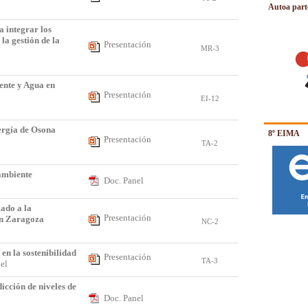
Autoa part
a integrar los
 la gestión de la
Presentación
MR-3
ente y Agua en
Presentación
EI-12
ergía de Osona
8º EIMA
Presentación
TA-2
ambiente
Doc. Panel
ado a la
Presentación
en Zaragoza
NC-2
en la sostenibilidad
Presentación
TA-3
iel
icción de niveles de
Doc. Panel