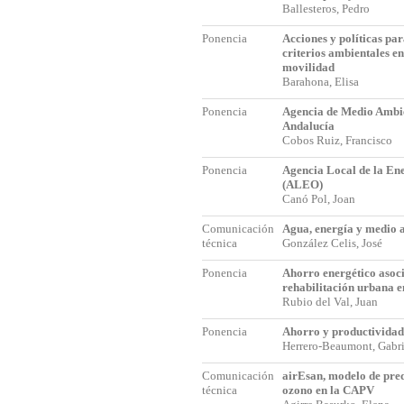
Ballesteros, Pedro
Ponencia
Acciones y políticas par
criterios ambientales en
movilidad
Barahona, Elisa
Ponencia
Agencia de Medio Ambi
Andalucía
Cobos Ruiz, Francisco
Ponencia
Agencia Local de la En
(ALEO)
Canó Pol, Joan
Comunicación
Agua, energía y medio 
técnica
González Celis, José
Ponencia
Ahorro energético asoci
rehabilitación urbana 
Rubio del Val, Juan
Ponencia
Ahorro y productividad 
Herrero-Beaumont, Gabr
Comunicación
airEsan, modelo de pred
técnica
ozono en la CAPV