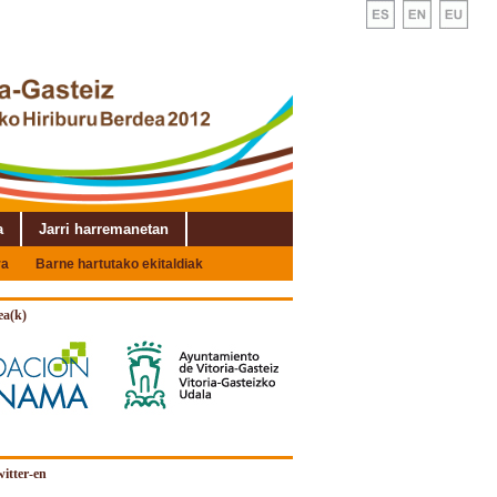
a
Jarri harremanetan
ra
Barne hartutako ekitaldiak
ea(k)
itter-en