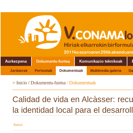
Aurkezpena
Dokumentu-funtsa
Komunikazio teknikoak
Jarduerak
Pertsonak
Dokumentuak
Multimedia-galeria
Ga
Topaketaren inguruan
>
Inicio
/
Dokumentu-funtsa
/
Dokumentuak
Calidad de vida en Alcàsser: rec
la identidad local para el desarrol
Autor: