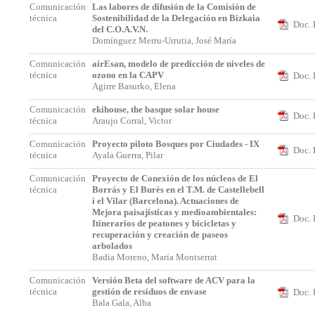
Comunicación
Las labores de difusión de la Comisión de
técnica
Sostenibilidad de la Delegación en Bizkaia
Doc. 
del C.O.A.V.N.
Domínguez Merru-Urrutia, José María
Comunicación
airEsan, modelo de predicción de niveles de
técnica
ozono en la CAPV
Doc. 
Agirre Basurko, Elena
Comunicación
ekihouse, the basque solar house
Doc. 
técnica
Araujo Corral, Victor
Comunicación
Proyecto piloto Bosques por Ciudades - IX
Doc. 
técnica
Ayala Guerra, Pilar
Comunicación
Proyecto de Conexión de los núcleos de El
técnica
Borrás y El Burès en el T.M. de Castellebell
i el Vilar (Barcelona). Actuaciones de
Mejora paisajísticas y medioambientales:
Doc. 
Itinerarios de peatones y bicicletas y
recuperación y creación de paseos
arbolados
Badia Moreno, María Montserrat
Comunicación
Versión Beta del software de ACV para la
técnica
gestión de residuos de envase
Doc. 
Bala Gala, Alba