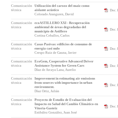
Comunicación
Utilización del carozo del maíz como
técnica
aislante acústico
Doc. 
Colorado Aranguren, David
Comunicación
ecoASTILLERO XXI - Recuperación
técnica
ambiental de áreas degradadas del
Doc. 
municipio de Astillero
Cortina Ceballos, Carlos
Comunicación
Casas Pasivas: edificios de consumo de
técnica
energía casi nulo
Doc. 
Crespo Ruiz de Gauna, Javier
Comunicación
EcoGem, Cooperative Advanced Driver
técnica
Assistance System for Green Cars
Doc. 
Díaz de Arcaya Lana, Aurelio
Comunicación
Improvement in estimating air emissions
técnica
from sources with importance in urban
Doc. 
environment.
Díaz Ortiz, Julián
Comunicación
Proyecto de Estudio de Evaluación del
técnica
Impacto en Salud del Cambio Climático en
Doc. 
Vitoria-Gasteiz
Estibález González, Juan José