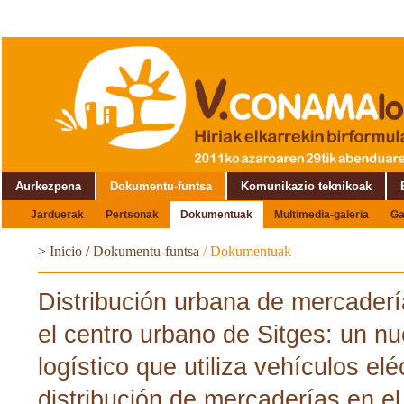
Aurkezpena
Dokumentu-funtsa
Komunikazio teknikoak
Jarduerak
Pertsonak
Dokumentuak
Multimedia-galeria
Ga
Topaketaren inguruan
>
Inicio
/
Dokumentu-funtsa
/
Dokumentuak
Distribución urbana de mercaderí
el centro urbano de Sitges: un 
logístico que utiliza vehículos elé
distribución de mercaderías en el