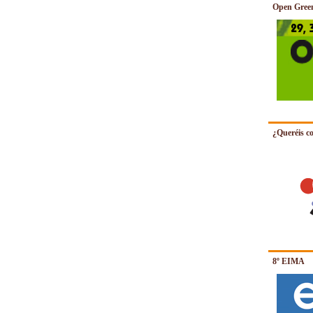
Open Gree
¿Queréis co
8º EIMA