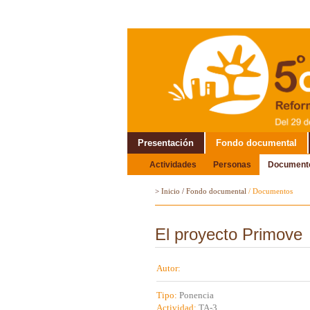
Presentación
Fondo documental
Actividades
Personas
Document
Alrededor del Encuentro
>
Inicio
/
Fondo documental
/
Documentos
El proyecto Primove
Autor:
Tipo:
Ponencia
Actividad:
TA-3